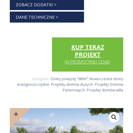
ZOBACZ DODATKI >
DANE TECHNICZNE >
KUP TERAZ
PROJEKT
(W PROMOCYJNEJ CENIE)
Kategorie:
Domy powyżej 180m²
,
Nowoczesne domy
energooszczędne
,
Projekty domów dużych
,
Projekty Domów
Parterowych
,
Projekty domów willa