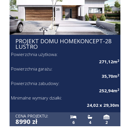
PROJEKT DOMU HOMEKONCEPT-28
LUSTRO
Powierzchnia użytkowa:
2
271,12m
Powierzchnia garażu:
2
35,70m
Powierzchnia zabudowy:
2
252,94m
Minimalne wymiary działki:
24,02 x 29,30m
CENA PROJEKTU:
8990 zł
6
4
2