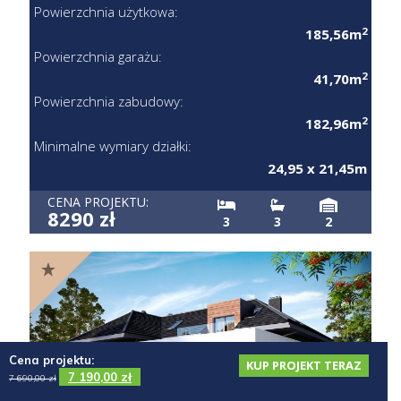
Powierzchnia użytkowa:
2
185,56m
Powierzchnia garażu:
2
41,70m
Powierzchnia zabudowy:
2
182,96m
Minimalne wymiary działki:
24,95 x 21,45m
CENA PROJEKTU:
8290 zł
3
3
2
Cena projektu:
KUP PROJEKT TERAZ
7 190,00
zł
7 690,00
zł