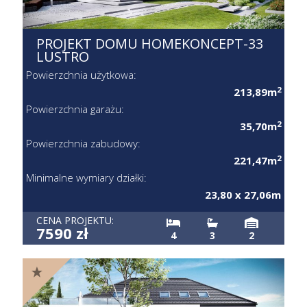
PROJEKT DOMU HOMEKONCEPT-33
LUSTRO
Powierzchnia użytkowa:
2
213,89m
Powierzchnia garażu:
2
35,70m
Powierzchnia zabudowy:
2
221,47m
Minimalne wymiary działki:
23,80 x 27,06m
CENA PROJEKTU:
7590 zł
4
3
2