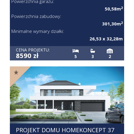
Powierzchnia garażu:
2
50,58m
Powierzchnia zabudowy:
2
301,30m
Minimalne wymiary działki:
26,53 x 32,28m
CENA PROJEKTU:
8590 zł
5
3
2
PROJEKT DOMU HOMEKONCEPT 37