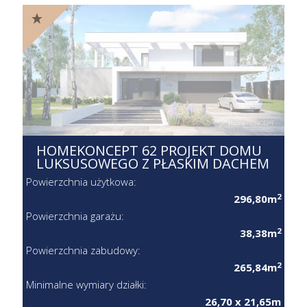
HOMEKONCEPT 62 PROJEKT DOMU
LUKSUSOWEGO Z PŁASKIM DACHEM
Powierzchnia użytkowa:
2
296,80m
Powierzchnia garażu:
2
38,38m
Powierzchnia zabudowy:
2
265,84m
Minimalne wymiary działki:
26,70 x 21,65m