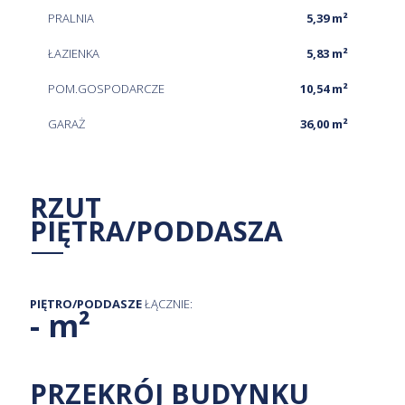
PRALNIA
5,39 m²
ŁAZIENKA
5,83 m²
POM.GOSPODARCZE
10,54 m²
GARAŻ
36,00 m²
RZUT
PIĘTRA/PODDASZA
PIĘTRO/PODDASZE
ŁĄCZNIE:
- m²
PRZEKRÓJ BUDYNKU