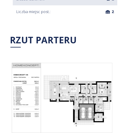
Liczba miejsc post.:
2
RZUT PARTERU