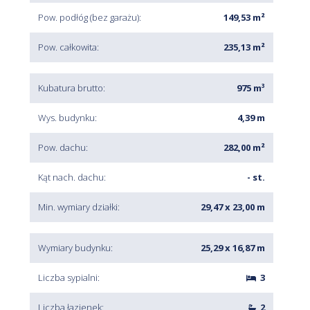
Pow. podłóg (bez garażu):
149,53 m²
Pow. całkowita:
235,13 m²
Kubatura brutto:
975 m³
Wys. budynku:
4,39 m
Pow. dachu:
282,00 m²
Kąt nach. dachu:
- st.
Min. wymiary działki:
29,47 x 23,00 m
Wymiary budynku:
25,29 x 16,87 m
Liczba sypialni:
3
Liczba łazienek:
2