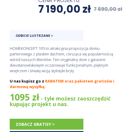
CENA PROJEKTU:
7 190,00
zł
7 690,00
zł
ODBICIE LUSTRZANE >
HOMEKONCEPT 105 to atrakcyjna propozycja domu
parterowego z płaskim dachem, ciesząca się popularnością
wśród naszych klientów. Ten oryginalny dom z garażem
dwustanowiskowym oczarowuje funkcjonalnym, pięknym
wnętrzem i śmiałą wizją stylistyki bryły.
U nas kupisz go z
RABATEM oraz pakietem gratisów i
darmową wysyłką.
1095 zł
- tyle możesz zaoszczędzić
kupując projekt u nas.
ZOBACZ GRATISY >