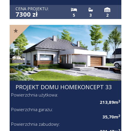
CENA PROJEKTU:
7300 zł
5
3
2
PROJEKT DOMU HOMEKONCEPT 33
Powierzchnia użytkowa:
2
213,89m
Powierzchnia garażu:
2
35,70m
Powierzchnia zabudowy:
2