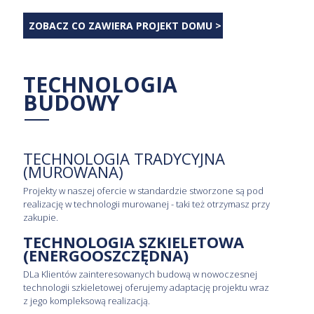
ZOBACZ CO ZAWIERA PROJEKT DOMU >
TECHNOLOGIA
BUDOWY
TECHNOLOGIA TRADYCYJNA
(MUROWANA)
Projekty w naszej ofercie w standardzie stworzone są pod
realizację w technologii murowanej - taki też otrzymasz przy
zakupie.
TECHNOLOGIA SZKIELETOWA
(ENERGOOSZCZĘDNA)
DLa Klientów zainteresowanych budową w nowoczesnej
technologii szkieletowej oferujemy adaptację projektu wraz
z jego kompleksową realizacją.