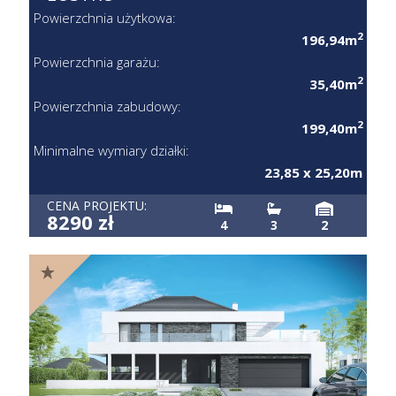
Powierzchnia użytkowa:
2
196,94m
Powierzchnia garażu:
2
35,40m
Powierzchnia zabudowy:
2
199,40m
Minimalne wymiary działki:
23,85 x 25,20m
CENA PROJEKTU:
8290 zł
4
3
2