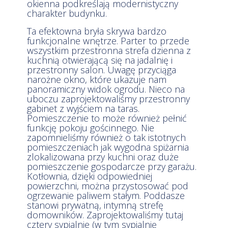
okienna podkreślają modernistyczny
charakter budynku.
Ta efektowna bryła skrywa bardzo
funkcjonalne wnętrze. Parter to przede
wszystkim przestronna strefa dzienna z
kuchnią otwierającą się na jadalnię i
przestronny salon. Uwagę przyciąga
narożne okno, które ukazuje nam
panoramiczny widok ogrodu. Nieco na
uboczu zaprojektowaliśmy przestronny
gabinet z wyjściem na taras.
Pomieszczenie to może również pełnić
funkcję pokoju gościnnego. Nie
zapomnieliśmy również o tak istotnych
pomieszczeniach jak wygodna spiżarnia
zlokalizowana przy kuchni oraz duże
pomieszczenie gospodarcze przy garażu.
Kotłownia, dzięki odpowiedniej
powierzchni, można przystosować pod
ogrzewanie paliwem stałym. Poddasze
stanowi prywatną, intymną strefę
domowników. Zaprojektowaliśmy tutaj
cztery sypialnie (w tym sypialnię