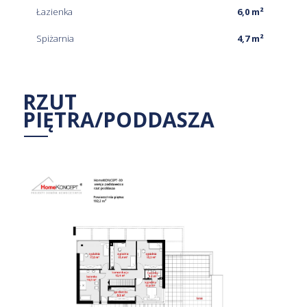
Łazienka
6,0 m²
Spiżarnia
4,7 m²
RZUT
PIĘTRA/PODDASZA