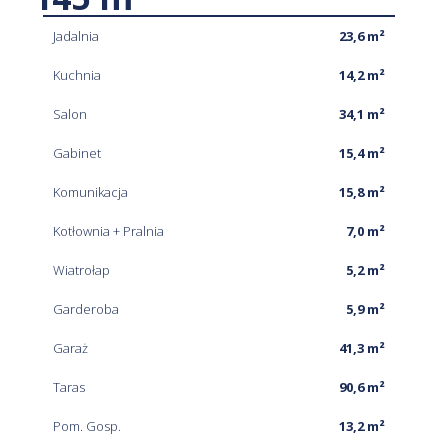
Jadalnia
23,6 m²
Kuchnia
14,2 m²
Salon
34,1 m²
Gabinet
15,4 m²
Komunikacja
15,8 m²
Kotłownia + Pralnia
7,0 m²
Wiatrołap
5,2 m²
Garderoba
5,9 m²
Garaż
41,3 m²
Taras
90,6 m²
Pom. Gosp.
13,2 m²