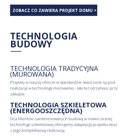
ZOBACZ CO ZAWIERA PROJEKT DOMU >
TECHNOLOGIA
BUDOWY
TECHNOLOGIA TRADYCYJNA
(MUROWANA)
Projekty w naszej ofercie w standardzie stworzone są pod
realizację w technologii murowanej - taki też otrzymasz przy
zakupie.
TECHNOLOGIA SZKIELETOWA
(ENERGOOSZCZĘDNA)
DLa Klientów zainteresowanych budową w nowoczesnej
technologii szkieletowej oferujemy adaptację projektu wraz
z jego kompleksową realizacją.