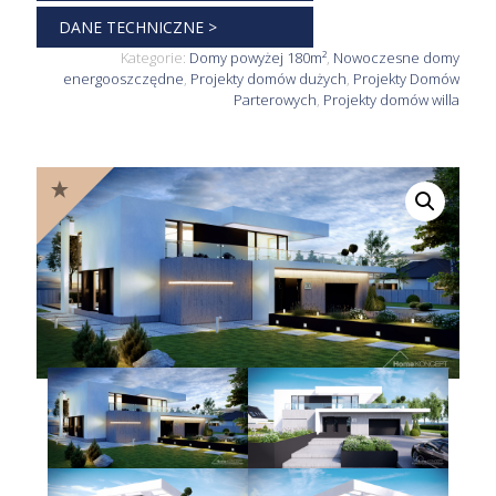
DANE TECHNICZNE >
Kategorie:
Domy powyżej 180m²
,
Nowoczesne domy
energooszczędne
,
Projekty domów dużych
,
Projekty Domów
Parterowych
,
Projekty domów willa