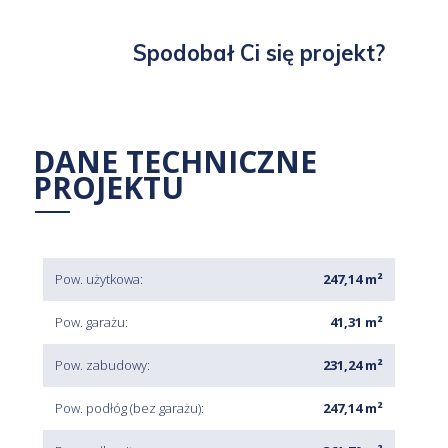
Spodobał Ci się projekt?
DANE TECHNICZNE
PROJEKTU
Pow. użytkowa:
247,14 m²
Pow. garażu:
41,31 m²
Pow. zabudowy:
231,24 m²
Pow. podłóg (bez garażu):
247,14 m²