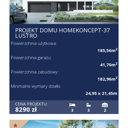
PROJEKT DOMU HOMEKONCEPT-37
LUSTRO
Powierzchnia użytkowa:
2
185,56m
Powierzchnia garażu:
2
41,70m
Powierzchnia zabudowy:
2
182,96m
Minimalne wymiary działki:
24,95 x 21,45m
CENA PROJEKTU:
8290 zł
3
3
2