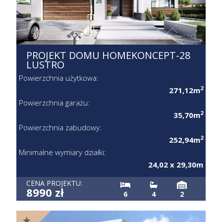
PROJEKT DOMU HOMEKONCEPT-28
LUSTRO
Powierzchnia użytkowa:
2
271,12m
Powierzchnia garażu:
2
35,70m
Powierzchnia zabudowy:
2
252,94m
Minimalne wymiary działki:
24,02 x 29,30m
CENA PROJEKTU:
8990 zł
6
4
2