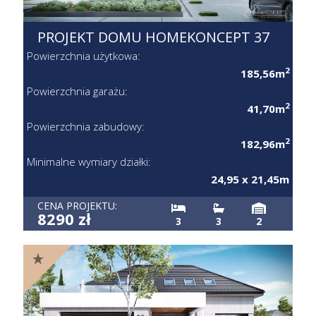
PROJEKT DOMU HOMEKONCEPT 37
Powierzchnia użytkowa:
2
185,56m
Powierzchnia garażu:
2
41,70m
Powierzchnia zabudowy:
2
182,96m
Minimalne wymiary działki:
24,95 x 21,45m
CENA PROJEKTU:
8290 zł
3
3
2