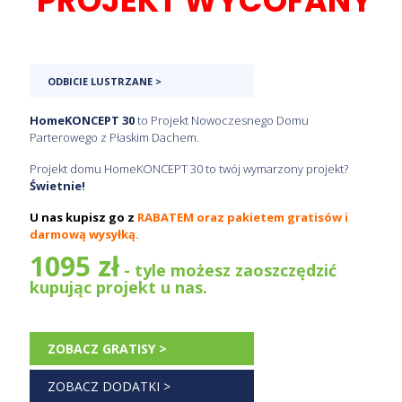
PROJEKT WYCOFANY
ODBICIE LUSTRZANE >
HomeKONCEPT 30
to Projekt Nowoczesnego Domu
Parterowego z Płaskim Dachem.
Projekt domu HomeKONCEPT 30 to twój wymarzony projekt?
Świetnie!
U nas kupisz go z
RABATEM oraz pakietem gratisów i
darmową wysyłką.
1095 zł
- tyle możesz zaoszczędzić
kupując projekt u nas.
ZOBACZ GRATISY >
ZOBACZ DODATKI >