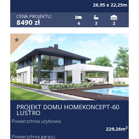
26,95 x 22,25m
CENA PROJEKTU:
8490 zł
4
3
2
PROJEKT DOMU HOMEKONCEPT-60
LUSTRO
Powierzchnia użytkowa:
2
229,26m
Powierzchnia garażu: