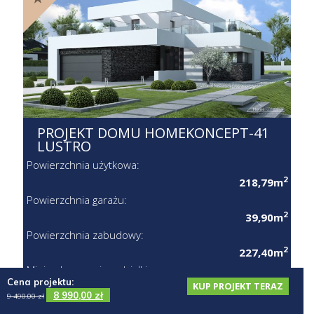
PROJEKT DOMU HOMEKONCEPT-41
LUSTRO
Powierzchnia użytkowa:
2
218,79m
Powierzchnia garażu:
2
39,90m
Powierzchnia zabudowy:
2
227,40m
Minimalne wymiary działki:
Cena projektu:
KUP PROJEKT TERAZ
23,90 x 28,00m
8 990,00
zł
9 490,00
zł
CENA PROJEKTU: