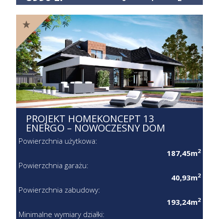
PROJEKT HOMEKONCEPT 13
ENERGO – NOWOCZESNY DOM
Powierzchnia użytkowa:
2
187,45m
Powierzchnia garażu:
2
40,93m
Powierzchnia zabudowy:
2
193,24m
Minimalne wymiary działki: