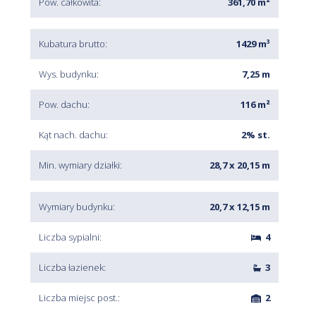
Pow. całkowita:
361,70 m²
Kubatura brutto:
1429 m³
Wys. budynku:
7,25 m
Pow. dachu:
116 m²
Kąt nach. dachu:
2% st.
Min. wymiary działki:
28,7 x 20,15 m
Wymiary budynku:
20,7 x 12,15 m
Liczba sypialni:
4
Liczba łazienek:
3
Liczba miejsc post.:
2