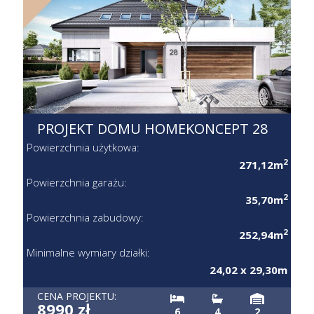
PROJEKT DOMU HOMEKONCEPT 28
Powierzchnia użytkowa:
2
271,12m
Powierzchnia garażu:
2
35,70m
Powierzchnia zabudowy:
2
252,94m
Minimalne wymiary działki:
24,02 x 29,30m
CENA PROJEKTU:
8990 zł
6
4
2