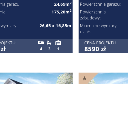
2
nia garażu:
24,69m
Powierzchnia garażu:
2
nia
175,28m
Powierzchnia
:
zabudowy:
 wymiary
26,65 x 16,85m
Minimalne wymiary
działki:
ROJEKTU:
CENA PROJEKTU:
zł
8590 zł
4
3
1
KONCEPT 02 ENERGO –
HOMEKONCEPT 