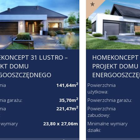
KONCEPT 31 LUSTRO –
HOMEKONCEPT 4
EKT DOMU
PROJEKT DOMU
GOOSZCZĘDNEGO
ENERGOOSZCZ
2
nia
141,64m
Powierzchnia
użytkowa:
2
nia garażu:
35,70m
Powierzchnia garażu:
2
nia
221,47m
Powierzchnia
:
zabudowy:
 wymiary
23,80 x 27,06m
Minimalne wymiary
działki: