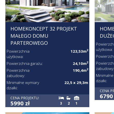
HOMEKONCEPT 32 PROJEKT
HOME
MAŁEGO DOMU
DUŻE
PARTEROWEGO
Powierzch
użytkowa:
2
Powierzchnia
123,53m
Powierzch
użytkowa:
2
Powierzch
Powierzchnia garażu:
24,10m
zabudowy
2
Powierzchnia
190,4m
Minimalne
zabudowy:
działki:
Minimalne wymiary
22,5 x 29,3m
działki:
CENA P
6790 
CENA PROJEKTU:
5990 zł
3
2
1