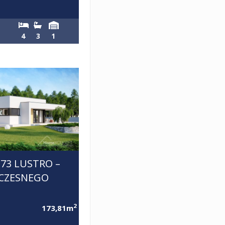
4
3
1
73 LUSTRO –
CZESNEGO
2
173,81m