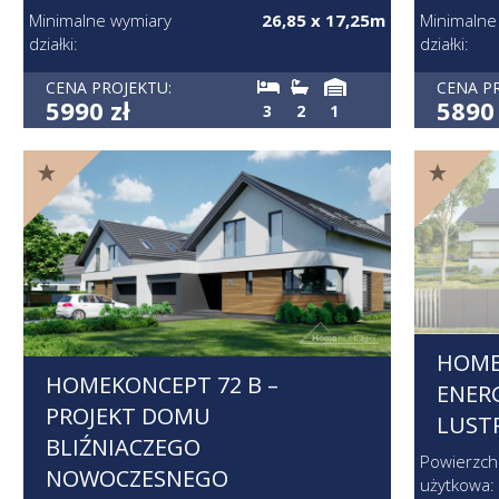
Minimalne wymiary
26,85 x 17,25m
Minimalne
działki:
działki:
CENA PROJEKTU:
CENA P
5990 zł
5890 
3
2
1
HOME
HOMEKONCEPT 72 B –
ENER
PROJEKT DOMU
LUST
BLIŹNIACZEGO
Powierzch
NOWOCZESNEGO
użytkowa: