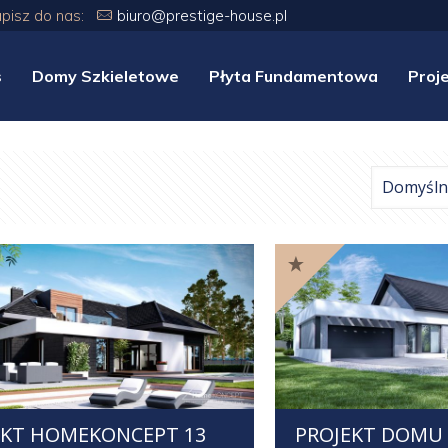
apisz do nas:
biuro@prestige-house.pl
s
Domy Szkieletowe
Płyta Fundamentowa
Proj
EKT HOMEKONCEPT 13
PROJEKT DOMU