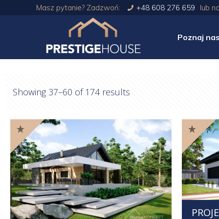
Masz pytanie? Zadzwoń:
+48 608 276 659
lub n
Poznaj na
Showing 37–60 of 174 results
PROJ