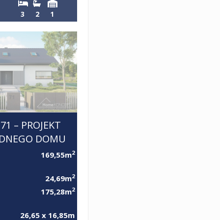
3
2
1
1 – PROJEKT
ĘDNEGO DOMU
2
169,55m
2
24,69m
2
175,28m
26,65 x 16,85m