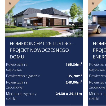
HOMEKONCEPT 26 LUSTRO –
HOME
PROJEKT NOWOCZESNEGO
PROJ
DOMU
ENER
2
Powierzchnia
165,36m
Powierzch
użytkowa:
użytkowa:
2
Powierzchnia garażu:
35,70m
Powierzch
2
Powierzchnia
248,80m
Powierzch
zabudowy:
zabudowy
Minimalne wymiary
24,30 x 29,41m
Minimalne
działki:
działki: