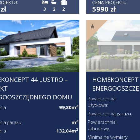
ROJEKTU:
CENA PROJEKTU:
zł
5990 zł
3
2
2
KONCEPT 44 LUSTRO –
HOMEKONCEPT 7
EKT
ENERGOOSZCZ
GOOSZCZĘDNEGO DOMU
Powierzchnia
użytkowa:
2
nia
99,80m
Powierzchnia garażu:
2
Powierzchnia
nia garażu:
m
zabudowy:
2
nia
132,04m
Minimalne wymiary
: