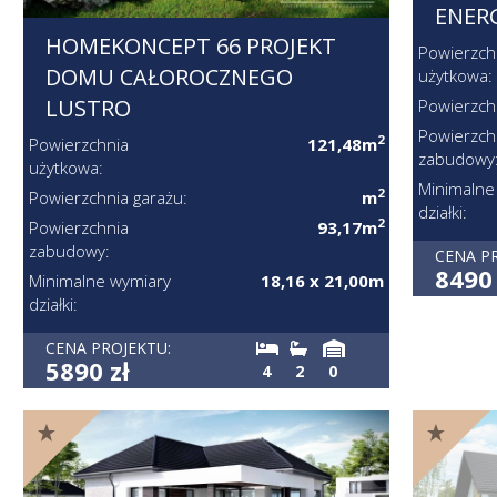
ENER
HOMEKONCEPT 66 PROJEKT
Powierzch
DOMU CAŁOROCZNEGO
użytkowa:
LUSTRO
Powierzch
Powierzch
2
Powierzchnia
121,48m
zabudowy
użytkowa:
Minimalne
2
Powierzchnia garażu:
m
działki:
2
Powierzchnia
93,17m
zabudowy:
CENA P
8490 
Minimalne wymiary
18,16 x 21,00m
działki:
CENA PROJEKTU:
5890 zł
4
2
0