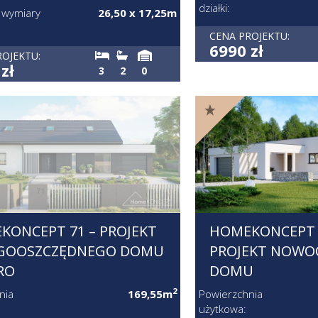
działki:
 wymiary
26,50 x 17,25m
CENA PROJEKTU:
6990 zł
ROJEKTU:
zł
3
2
0
KONCEPT 71 – PROJEKT
HOMEKONCEPT 
GOOSZCZĘDNEGO DOMU
PROJEKT NOWO
RO
DOMU
2
nia
169,55m
Powierzchnia
użytkowa: