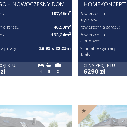
GO – NOWOCZESNY DOM
HOMEKONCEPT 
2
nia
187,45m
Powierzchnia
użytkowa:
2
nia garażu:
40,93m
Powierzchnia garażu:
2
nia
193,24m
Powierzchnia
:
zabudowy:
 wymiary
26,95 x 22,25m
Minimalne wymiary
działki:
ROJEKTU:
CENA PROJEKTU:
zł
6290 zł
4
3
2