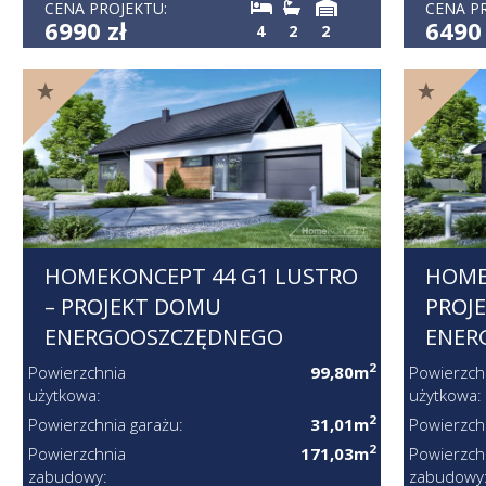
CENA PROJEKTU:
CENA P
6990 zł
6490 
4
2
2
HOMEKONCEPT 44 G1 LUSTRO
HOME
– PROJEKT DOMU
PROJ
ENERGOOSZCZĘDNEGO
ENER
2
Powierzchnia
99,80m
Powierzch
użytkowa:
użytkowa:
2
Powierzchnia garażu:
31,01m
Powierzch
2
Powierzchnia
171,03m
Powierzch
zabudowy:
zabudowy