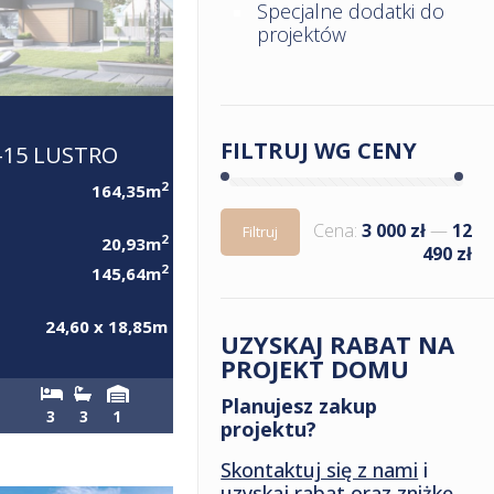
Specjalne dodatki do
projektów
FILTRUJ WG CENY
15 LUSTRO
2
164,35m
Cena:
3 000 zł
—
12
Filtruj
2
20,93m
490 zł
2
145,64m
24,60 x 18,85m
UZYSKAJ RABAT NA
PROJEKT DOMU
Planujesz zakup
3
3
1
projektu?
Skontaktuj się z nami
i
uzyskaj rabat oraz zniżkę