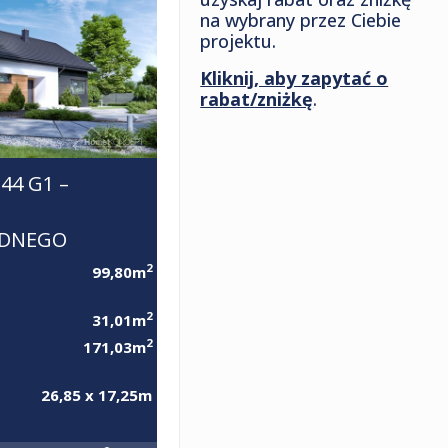
na wybrany przez Ciebie
projektu.
Kliknij, aby zapytać o
rabat/zniżkę
.
4 G1 –
ĘDNEGO
2
99,80m
2
31,01m
2
171,03m
26,85 x 17,25m