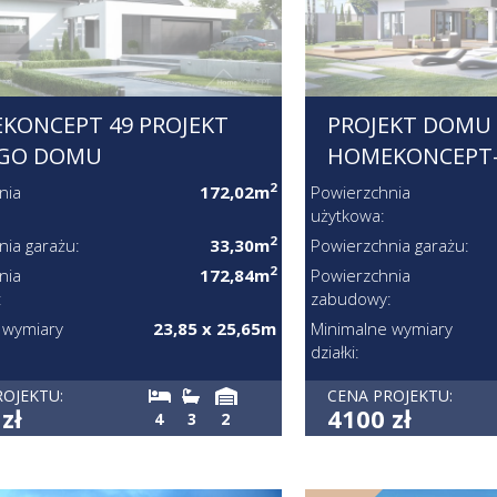
KONCEPT 49 PROJEKT
PROJEKT DOMU
GO DOMU
HOMEKONCEPT-
2
nia
172,02m
Powierzchnia
użytkowa:
2
nia garażu:
33,30m
Powierzchnia garażu:
2
nia
172,84m
Powierzchnia
:
zabudowy:
 wymiary
23,85 x 25,65m
Minimalne wymiary
działki:
ROJEKTU:
CENA PROJEKTU:
zł
4100 zł
4
3
2