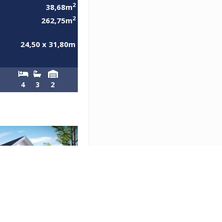
2
38,68m
2
262,75m
24,50 x 31,80m
4
3
2
02 ENERGO