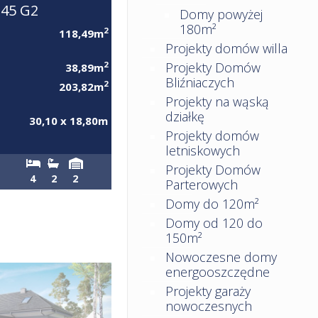
45 G2
Domy powyżej
180m²
2
118,49m
Projekty domów willa
Projekty Domów
2
38,89m
Bliźniaczych
2
203,82m
Projekty na wąską
działkę
30,10 x 18,80m
Projekty domów
letniskowych
Projekty Domów
4
2
2
Parterowych
Domy do 120m²
Domy od 120 do
150m²
Nowoczesne domy
energooszczędne
Projekty garaży
nowoczesnych