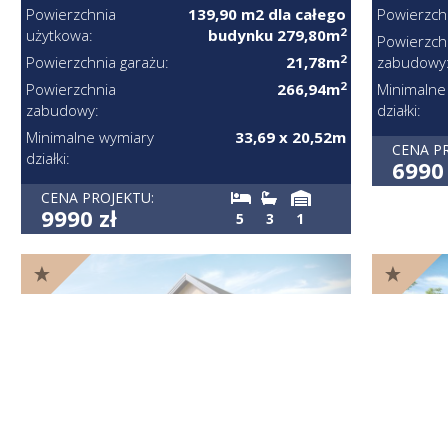
Powierzch
Powierzchnia
139,90 m2 dla całego
2
użytkowa:
budynku 279,80m
Powierzch
2
zabudowy
Powierzchnia garażu:
21,78m
2
Minimalne
Powierzchnia
266,94m
działki:
zabudowy:
Minimalne wymiary
33,69 x 20,52m
CENA P
działki:
6990 
CENA PROJEKTU:
9990 zł
5
3
1
HOMEKONCEPT 01 ENERGO –
HOME