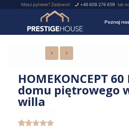
Masz pytanie? Zadzwoń:
+48 608 276 659
lub n
Poznaj na
HOMEKONCEPT 60 P
domu piętrowego w
willa