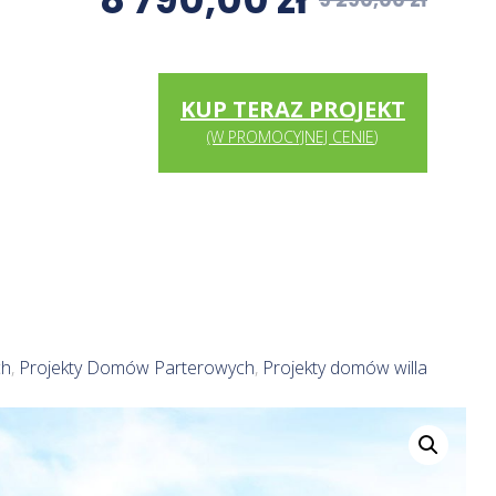
9 290,00
zł
KUP TERAZ PROJEKT
(W PROMOCYJNEJ CENIE)
ch
,
Projekty Domów Parterowych
,
Projekty domów willa