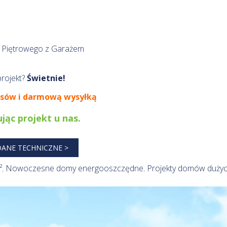
 Piętrowego z Garażem
rojekt?
Świetnie!
isów i darmową wysyłką
jąc projekt u nas.
DANE TECHNICZNE >
²
,
Nowoczesne domy energooszczędne
,
Projekty domów duży