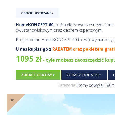
Rated
5.00
5
1
out of
based on
ODBICIE LUSTRZANE >
customer
rating
HomeKONCEPT 60
to Projekt Nowoczesnego Domu
dwustanowiskowym oraz dachem kopertowym.
Projekt domu HomeKONCEPT 60 to twój wymarzony p
U nas kupisz go z
RABATEM oraz pakietem grat
1095 zł
- tyle możesz zaoszczędzić kupu
ZOBACZ GRATISY >
ZOBACZ DODATKI >
Kategorie:
Domy powyżej 180m