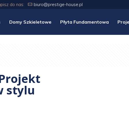
apisz do nas:
biuro@prestige-house.pl
s
Domy Szkieletowe
Płyta Fundamentowa
Proj
rojekt
 stylu