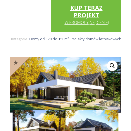
KUP TERAZ
PROJEKT
(W PROMOCYJNEJ CENIE)
Kategorie:
Domy od 120 do 150m²
,
Projekty domów letniskowych