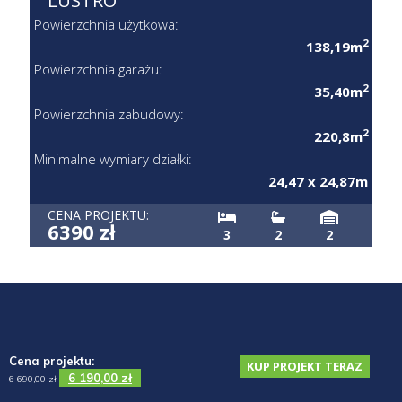
LUSTRO
Powierzchnia użytkowa:
2
138,19m
Powierzchnia garażu:
2
35,40m
Powierzchnia zabudowy:
2
220,8m
Minimalne wymiary działki:
24,47 x 24,87m
CENA PROJEKTU:
6390 zł
3
2
2
Cena projektu:
KUP PROJEKT TERAZ
6 190,00
zł
6 690,00
zł