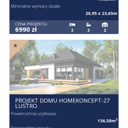
Minimalne wymiary działki:
20,95 x 23,65m
CENA PROJEKTU:
6990 zł
3
3
2
PROJEKT DOMU HOMEKONCEPT-27
LUSTRO
Powierzchnia użytkowa:
2
136,58m
Powierzchnia garażu: