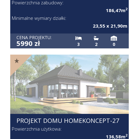
Powierzchnia zabudowy:
2
186,47m
Minimalne wymiary działki:
23,55 x 21,90m
CENA PROJEKTU:
5990 zł
3
2
0
PROJEKT DOMU HOMEKONCEPT-27
Powierzchnia użytkowa:
2
136,58m