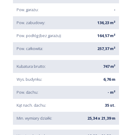
Pow. garażu:
-
Pow. zabudowy:
136,23 m²
Pow. podłóg (bez garażu):
164,57 m²
Pow. całkowita:
257,37 m²
Kubatura brutto:
747 m³
Wys. budynku:
6,76 m
Pow. dachu:
- m²
Kąt nach. dachu:
35 st.
Min. wymiary działki:
25,34 x 21,39 m