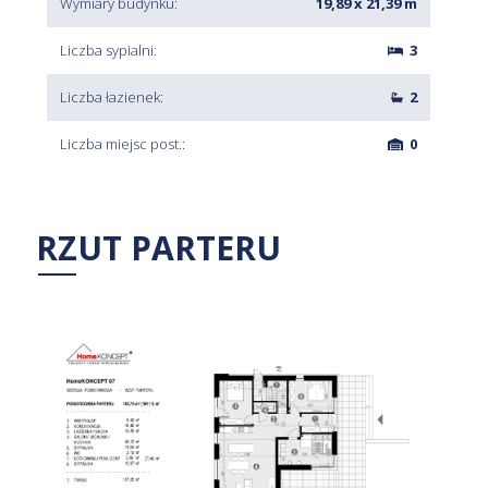
Wymiary budynku:
19,89 x 21,39 m
Liczba sypialni:
3
Liczba łazienek:
2
Liczba miejsc post.:
0
RZUT PARTERU