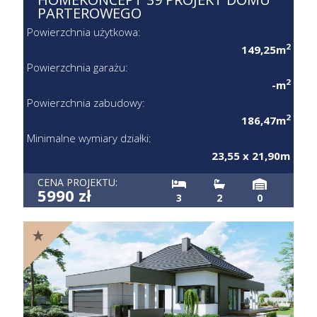
PARTEROWEGO
Powierzchnia użytkowa:
2
149,25m
Powierzchnia garażu:
2
-m
Powierzchnia zabudowy:
2
186,47m
Minimalne wymiary działki:
23,55 x 21,90m
CENA PROJEKTU:
5990 zł
3
2
0