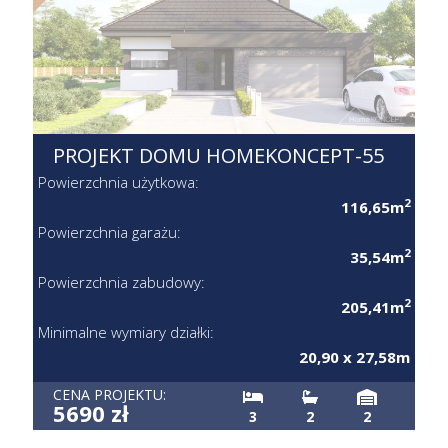
PROJEKT DOMU HOMEKONCEPT-55
Powierzchnia użytkowa:
2
116,65m
Powierzchnia garażu:
2
35,54m
Powierzchnia zabudowy:
2
205,41m
Minimalne wymiary działki:
20,90 x 27,58m
CENA PROJEKTU:
5690 zł
3
2
2