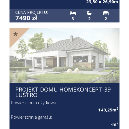
23,50 x 26,90m
CENA PROJEKTU:
7490 zł
3
2
2
PROJEKT DOMU HOMEKONCEPT-39
LUSTRO
Powierzchnia użytkowa:
2
149,25m
Powierzchnia garażu:
2
-m