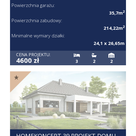
Powierzchnia garażu:
2
35,7m
Powierzchnia zabudowy:
2
214,22m
Minimalne wymiary działki:
24,1 x 26,65m
CENA PROJEKTU:
4600 zł
3
2
2
HOMEKONCEPT 39 PROJEKT DOMU