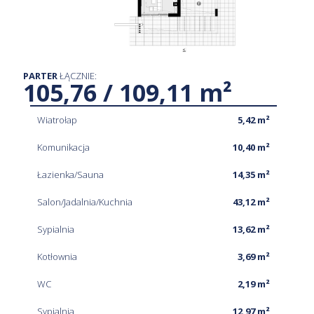
PARTER
ŁĄCZNIE:
105,76 / 109,11 m²
Wiatrołap
5,42 m²
Komunikacja
10,40 m²
Łazienka/Sauna
14,35 m²
Salon/Jadalnia/Kuchnia
43,12 m²
Sypialnia
13,62 m²
Kotłownia
3,69 m²
WC
2,19 m²
Sypialnia
12,97 m²