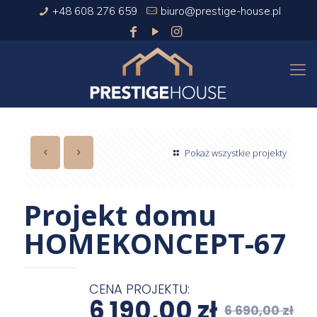
+48 608 276 659
biuro@prestige-house.pl
Pokaż wszystkie projekty
Projekt domu
HOMEKONCEPT-67
CENA PROJEKTU:
6 190,00
zł
6 690,00
zł