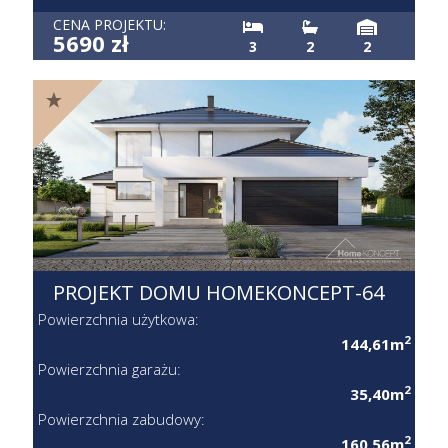
CENA PROJEKTU:
5690 zł
3
2
2
PROJEKT DOMU HOMEKONCEPT-64
Powierzchnia użytkowa:
2
144,61m
Powierzchnia garażu:
2
35,40m
Powierzchnia zabudowy:
2
160,56m