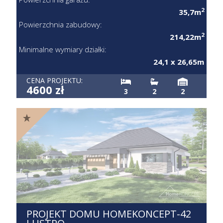
2
35,7m
Powierzchnia zabudowy:
2
214,22m
Minimalne wymiary działki:
24,1 x 26,65m
CENA PROJEKTU:
4600 zł
3
2
2
PROJEKT DOMU HOMEKONCEPT-42