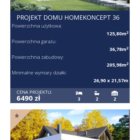
PROJEKT DOMU HOMEKONCEPT
36
Powierzchnia użytkowa:
2
125,80m
Powierzchnia garażu:
2
36,78m
Powierzchnia zabudowy:
2
205,98m
Minimalne wymiary działki:
26,90 x 21,57m
CENA PROJEKTU:
6490 zł
3
2
2