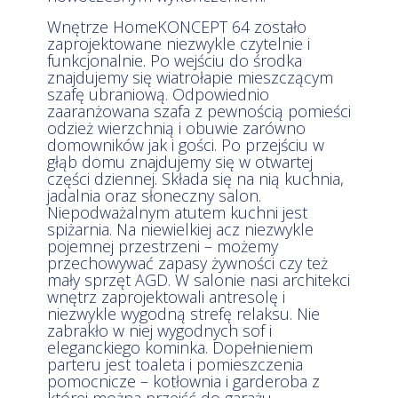
Wnętrze HomeKONCEPT 64 zostało
zaprojektowane niezwykle czytelnie i
funkcjonalnie. Po wejściu do środka
znajdujemy się wiatrołapie mieszczącym
szafę ubraniową. Odpowiednio
zaaranżowana szafa z pewnością
pomieści odzież wierzchnią i obuwie
zarówno domowników jak i gości. Po
przejściu w głąb domu znajdujemy się w
otwartej części dziennej. Składa się na
nią kuchnia, jadalnia oraz słoneczny
salon. Niepodważalnym atutem kuchni
jest spiżarnia. Na niewielkiej acz
niezwykle pojemnej przestrzeni –
możemy przechowywać zapasy
żywności czy też mały sprzęt AGD. W
salonie nasi architekci wnętrz
zaprojektowali antresolę i niezwykle
wygodną strefę relaksu. Nie zabrakło w
niej wygodnych sof i eleganckiego
kominka. Dopełnieniem parteru jest
toaleta i pomieszczenia pomocnicze –
kotłownia i garderoba z której można
przejść do garażu.