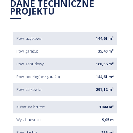
DANE TECHNICZNE
PROJEKTU
Pow. użytkowa:
144,61 m²
Pow. garażu:
35,40 m²
Pow. zabudowy:
160,56 m²
Pow. podłóg (bez garażu):
144,61 m²
Pow. całkowita:
291,12 m²
Kubatura brutto:
1044 m³
Wys. budynku:
9,05 m
Pow. dachu:
255 m²