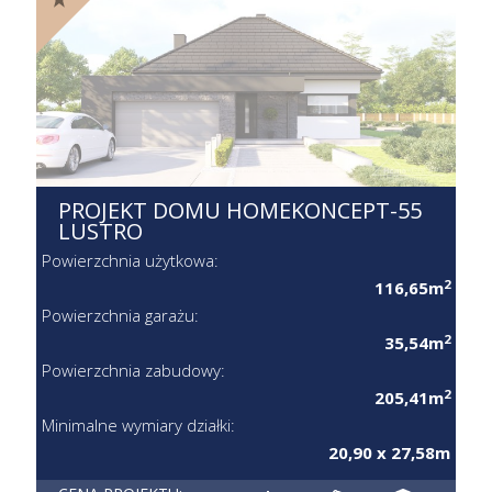
PROJEKT DOMU HOMEKONCEPT-
55 LUSTRO
Powierzchnia użytkowa:
2
116,65m
Powierzchnia garażu:
2
35,54m
Powierzchnia zabudowy:
2
205,41m
Minimalne wymiary działki:
20,90 x 27,58m
CENA PROJEKTU: