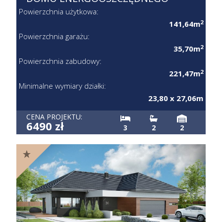
Powierzchnia użytkowa:
2
141,64m
Powierzchnia garażu:
2
35,70m
Powierzchnia zabudowy:
2
221,47m
Minimalne wymiary działki:
23,80 x 27,06m
CENA PROJEKTU:
6490 zł
3
2
2