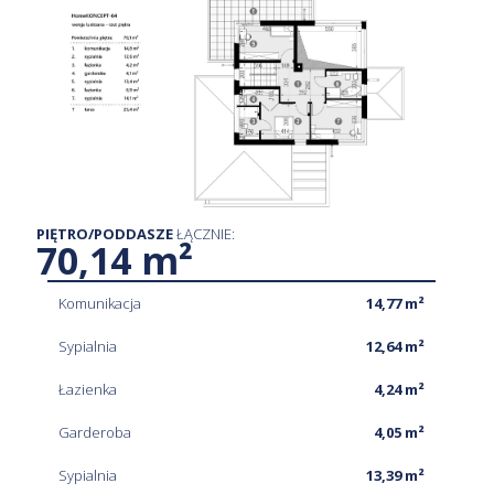
PIĘTRO/PODDASZE
ŁĄCZNIE:
70,14 m²
Komunikacja
14,77 m²
Sypialnia
12,64 m²
Łazienka
4,24 m²
Garderoba
4,05 m²
Sypialnia
13,39 m²