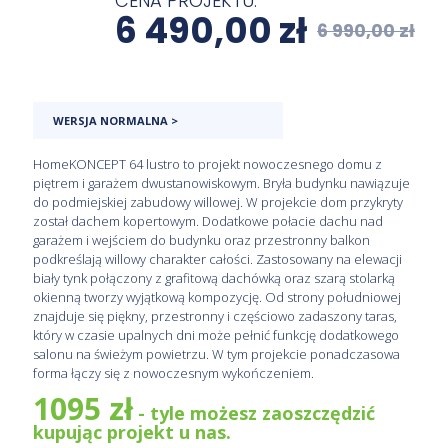
CENA PROJEKTU:
CHCĘ RABAT NA PROJEKT
6 490,00
zł
6 990,00
zł
… lub zadzwoń
+48 608 276 659
.
WERSJA NORMALNA >
HomeKONCEPT 64 lustro to projekt nowoczesnego domu z
piętrem i garażem dwustanowiskowym. Bryła budynku
nawiązuje do podmiejskiej zabudowy willowej. W projekcie
dom przykryty został dachem kopertowym. Dodatkowe
połacie dachu nad garażem i wejściem do budynku oraz
przestronny balkon podkreślają willowy charakter całości.
Zastosowany na elewacji biały tynk połączony z grafitową
dachówką oraz szarą stolarką okienną tworzy wyjątkową
kompozycję. Od strony południowej znajduje się piękny,
przestronny i częściowo zadaszony taras, który w czasie
upalnych dni może pełnić funkcję dodatkowego salonu na
świeżym powietrzu. W tym projekcie ponadczasowa forma
łączy się z nowoczesnym wykończeniem.
1095 zł
- tyle możesz zaoszczędzić