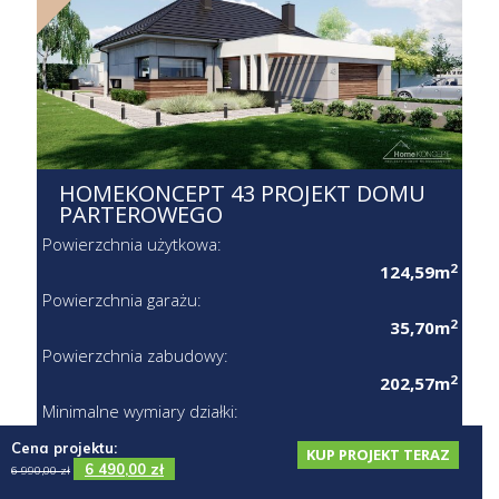
HOMEKONCEPT 43 PROJEKT
DOMU PARTEROWEGO
Powierzchnia użytkowa:
2
124,59m
Powierzchnia garażu:
2
35,70m
Powierzchnia zabudowy:
2
202,57m
Minimalne wymiary działki:
23,20 x 26,65m
Cena projektu:
KUP PROJEKT TERAZ
6 490,00
zł
6 990,00
zł
CENA PROJEKTU: