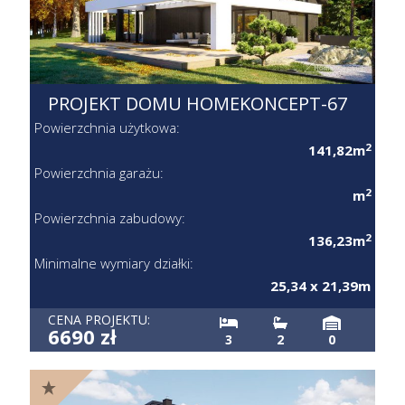
PROJEKT DOMU HOMEKONCEPT-
67
Powierzchnia użytkowa:
2
141,82m
Powierzchnia garażu:
2
m
Powierzchnia zabudowy:
2
136,23m
Minimalne wymiary działki:
25,34 x 21,39m
CENA PROJEKTU:
6690 zł
3
2
0