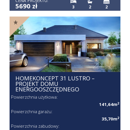
5690 zł
3
2
2
HOMEKONCEPT 31 LUSTRO –
PROJEKT DOMU
ENERGOOSZCZĘDNEGO
Powierzchnia użytkowa:
2
141,64m
Powierzchnia garażu:
2
35,70m
Powierzchnia zabudowy:
2