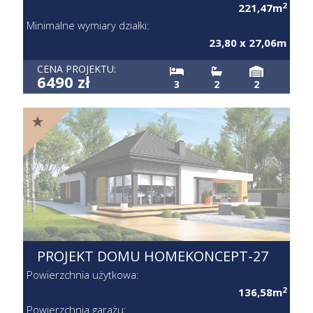
221,47m
Minimalne wymiary działki:
23,80 x 27,06m
CENA PROJEKTU:
6490 zł
3
2
2
PROJEKT DOMU HOMEKONCEPT-
27
Powierzchnia użytkowa:
2
136,58m
Powierzchnia garażu: