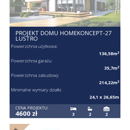
PROJEKT DOMU HOMEKONCEPT-
27 LUSTRO
Powierzchnia użytkowa:
2
136,58m
Powierzchnia garażu:
2
35,7m
Powierzchnia zabudowy:
2
214,22m
Minimalne wymiary działki:
24,1 x 26,65m
CENA PROJEKTU:
4600 zł
3
2
2