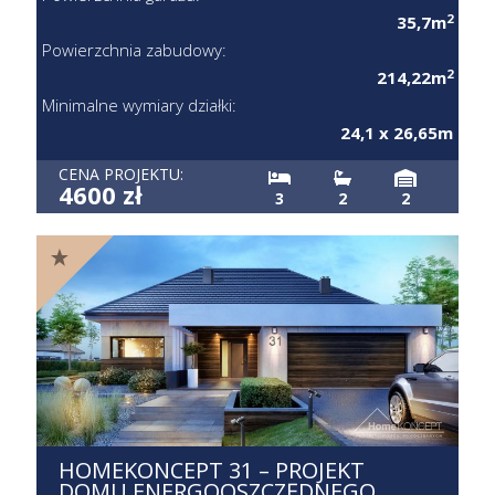
2
35,7m
Powierzchnia zabudowy:
2
214,22m
Minimalne wymiary działki:
24,1 x 26,65m
CENA PROJEKTU:
4600 zł
3
2
2
HOMEKONCEPT 31 – PROJEKT
DOMU ENERGOOSZCZĘDNEGO