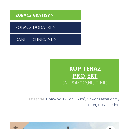
kupując projekt u nas.
ZOBACZ GRATISY >
ZOBACZ DODATKI >
DANE TECHNICZNE >
KUP TERAZ
PROJEKT
(W PROMOCYJNEJ CENIE)
Kategorie:
Domy od 120 do 150m²
,
Nowoczesne domy
energooszczędne