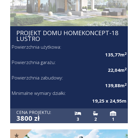
PROJEKT DOMU HOMEKONCEPT-18
LUSTRO
Powierzchnia użytkowa:
2
135,77m
Powierzchnia garażu:
2
22,04m
Powierzchnia zabudowy:
2
139,88m
Minimalne wymiary działki:
19,25 x 24,95m
CENA PROJEKTU:
3800 zł
3
2
1