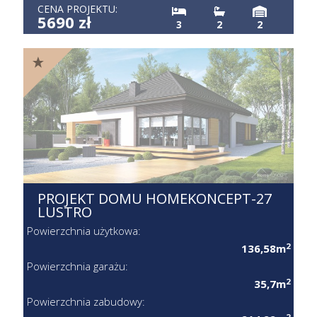
CENA PROJEKTU:
5690 zł
3
2
2
PROJEKT DOMU HOMEKONCEPT-27
LUSTRO
Powierzchnia użytkowa:
2
136,58m
Powierzchnia garażu:
2
35,7m
Powierzchnia zabudowy:
2