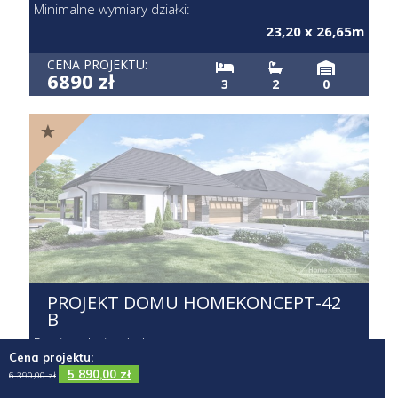
Minimalne wymiary działki:
23,20 x 26,65m
CENA PROJEKTU:
6890 zł
3
2
0
PROJEKT DOMU HOMEKONCEPT-42
B
Powierzchnia użytkowa:
Cena projektu:
2
138,19 / 276,38m
5 890,00
zł
6 390,00
zł
Powierzchnia garażu: