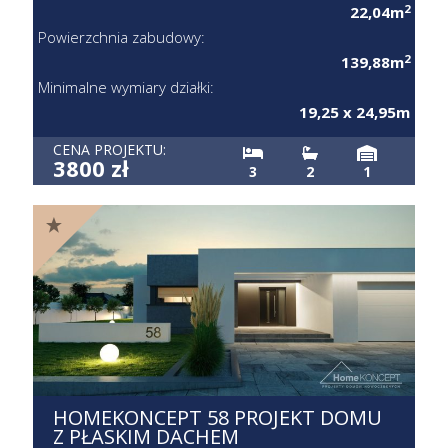
2
22,04m
Powierzchnia zabudowy:
2
139,88m
Minimalne wymiary działki:
19,25 x 24,95m
CENA PROJEKTU:
3800 zł
3
2
1
HOMEKONCEPT 58 PROJEKT DOMU
Z PŁASKIM DACHEM