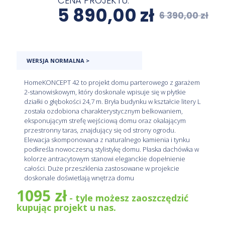
CENA PROJEKTU:
5 890,00
zł
6 390,00
zł
WERSJA NORMALNA >
HomeKONCEPT 42 to projekt domu parterowego z garażem
2-stanowiskowym, który doskonale wpisuje się w płytkie
działki o głębokości 24,7 m. Bryła budynku w kształcie litery L
została ozdobiona charakterystycznym belkowaniem,
eksponującym strefę wejściową domu oraz okalającym
przestronny taras, znajdujący się od strony ogrodu.
Elewacja skomponowana z naturalnego kamienia i tynku
podkreśla nowoczesną stylistykę domu. Płaska dachówka w
kolorze antracytowym stanowi eleganckie dopełnienie
całości. Duże przeszklenia zastosowane w projekcie
doskonale doświetlają wnętrza domu
1095 zł
- tyle możesz zaoszczędzić
kupując projekt u nas.