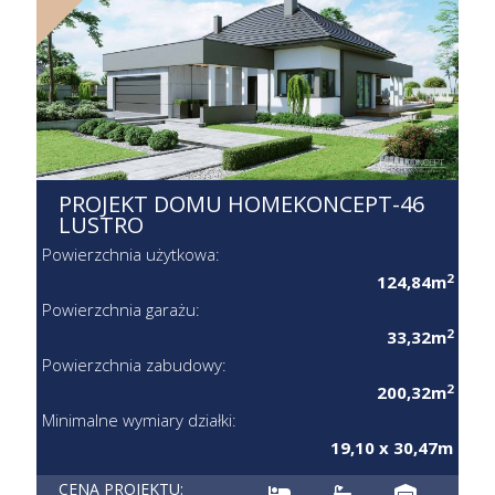
PROJEKT DOMU HOMEKONCEPT-46
LUSTRO
Powierzchnia użytkowa:
2
124,84m
Powierzchnia garażu:
2
33,32m
Powierzchnia zabudowy:
2
200,32m
Minimalne wymiary działki:
19,10 x 30,47m
CENA PROJEKTU: