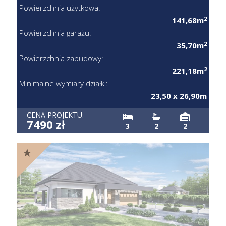
Powierzchnia użytkowa:
2
141,68m
Powierzchnia garażu:
2
35,70m
Powierzchnia zabudowy:
2
221,18m
Minimalne wymiary działki:
23,50 x 26,90m
CENA PROJEKTU:
7490 zł
3
2
2