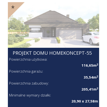
PROJEKT DOMU HOMEKONCEPT-55
Powierzchnia użytkowa:
2
116,65m
Powierzchnia garażu:
2
35,54m
Powierzchnia zabudowy:
2
205,41m
Minimalne wymiary działki:
20,90 x 27,58m