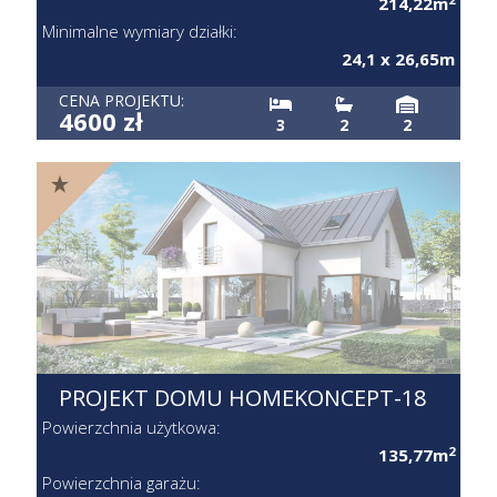
214,22m
Minimalne wymiary działki:
24,1 x 26,65m
CENA PROJEKTU:
4600 zł
3
2
2
PROJEKT DOMU HOMEKONCEPT-18
Powierzchnia użytkowa:
2
135,77m
Powierzchnia garażu: