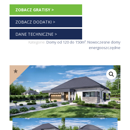
ZOBACZ GRATISY >
ZOBACZ DODATKI >
DANE TECHNICZNE >
Kategorie:
Domy od 120 do 150m²
,
Nowoczesne domy
energooszczędne