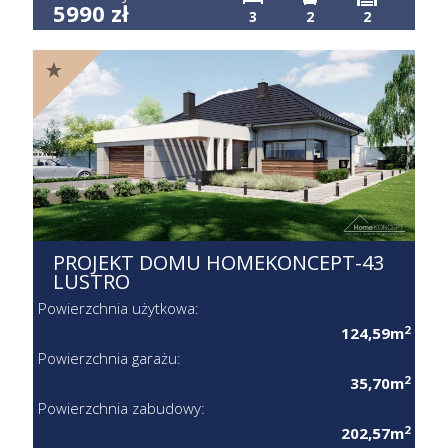
5990 zł
3
2
2
PROJEKT DOMU HOMEKONCEPT-43
LUSTRO
Powierzchnia użytkowa:
2
124,59m
Powierzchnia garażu:
2
35,70m
Powierzchnia zabudowy:
2
202,57m