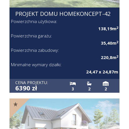
PROJEKT DOMU HOMEKONCEPT-42
Powierzchnia użytkowa:
2
138,19m
Powierzchnia garażu:
2
35,40m
Powierzchnia zabudowy:
2
220,8m
Minimalne wymiary działki:
24,47 x 24,87m
CENA PROJEKTU:
6390 zł
3
2
2