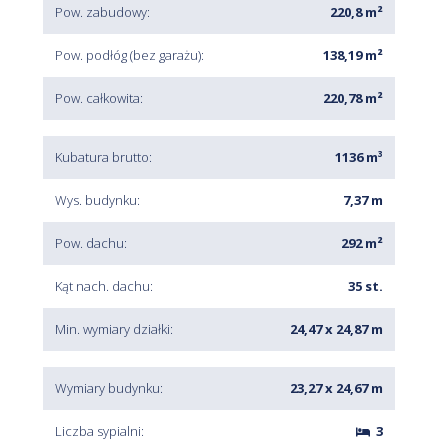
Pow. zabudowy:
220,8 m²
Pow. podłóg (bez garażu):
138,19 m²
Pow. całkowita:
220,78 m²
Kubatura brutto:
1136 m³
Wys. budynku:
7,37 m
Pow. dachu:
292 m²
Kąt nach. dachu:
35 st.
Min. wymiary działki:
24,47 x 24,87 m
Wymiary budynku:
23,27 x 24,67 m
Liczba sypialni:
3