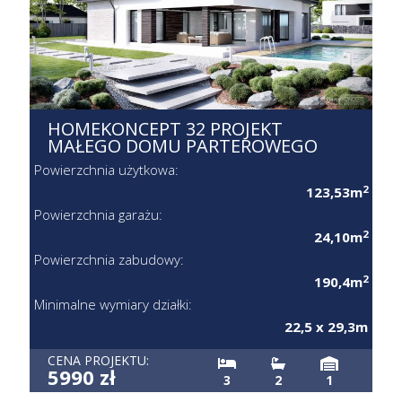
HOMEKONCEPT 32 PROJEKT
MAŁEGO DOMU PARTEROWEGO
Powierzchnia użytkowa:
2
123,53m
Powierzchnia garażu:
2
24,10m
Powierzchnia zabudowy:
2
190,4m
Minimalne wymiary działki:
22,5 x 29,3m
CENA PROJEKTU:
5990 zł
3
2
1