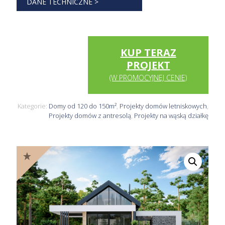
DANE TECHNICZNE >
KUP TERAZ
PROJEKT
(W PROMOCYJNEJ CENIE)
Kategorie:
Domy od 120 do 150m²
,
Projekty domów letniskowych
,
Projekty domów z antresolą
,
Projekty na wąską działkę