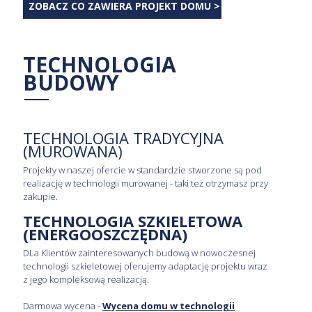
ZOBACZ CO ZAWIERA PROJEKT DOMU >
TECHNOLOGIA
BUDOWY
TECHNOLOGIA TRADYCYJNA
(MUROWANA)
Projekty w naszej ofercie w standardzie stworzone są pod
realizację w technologii murowanej - taki też otrzymasz przy
zakupie.
TECHNOLOGIA SZKIELETOWA
(ENERGOOSZCZĘDNA)
DLa Klientów zainteresowanych budową w nowoczesnej
technologii szkieletowej oferujemy adaptację projektu wraz
z jego kompleksową realizacją.
Darmowa wycena -
Wycena domu w technologii