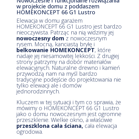
Nowoczesne i funkcjonalne rozwiązania
w projekcie domu z poddaszem
HOMEKONCEPT 66 G1 Lustro
Elewacja w domu garażem
HOMEKONCEPT 66 G1 Lustro jest bardzo
nieoczywista. Patrząc na nią widzimy jej
nowoczesny dom
z nowoczesnym
rysem. Mocną, kanciastą bryłę i
belkowanie HOMEKONCEPT
, które
nadaje jej niesamowitej lekkości. Z drugiej
strony patrzymy na dobór materiałów
elewacyjnych. Naturalne drewno i kamień
przywodzą nam na myśl bardzo
tradycyjne podejście do projektowania nie
tylko elewacji ale i domów
jednorodzinnych.
Kluczem w tej sytuacji i tym co sprawia, że
mówimy o HOMEKONCEPT 66 G1 Lustro
jako o domu nowoczesnym jest ogromne
przeszklenie. Wielkie okno, a właściwie
przeszklona cała ściana,
cała elewacja
ogrodowa.