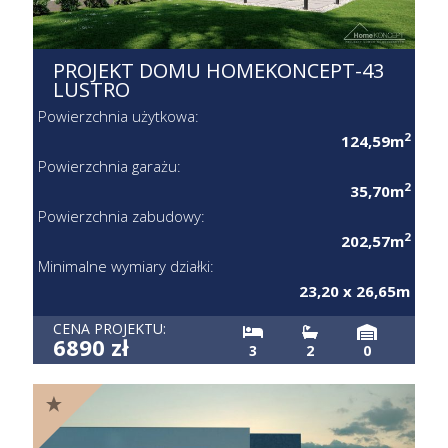
PROJEKT DOMU HOMEKONCEPT-43
LUSTRO
Powierzchnia użytkowa:
2
124,59m
Powierzchnia garażu:
2
35,70m
Powierzchnia zabudowy:
2
202,57m
Minimalne wymiary działki:
23,20 x 26,65m
CENA PROJEKTU:
6890 zł
3
2
0