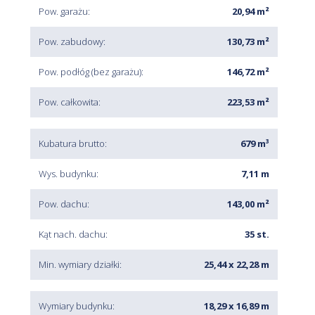
Pow. garażu:
20,94 m²
Pow. zabudowy:
130,73 m²
Pow. podłóg (bez garażu):
146,72 m²
Pow. całkowita:
223,53 m²
Kubatura brutto:
679 m³
Wys. budynku:
7,11 m
Pow. dachu:
143,00 m²
Kąt nach. dachu:
35 st.
Min. wymiary działki:
25,44 x 22,28 m
Wymiary budynku:
18,29 x 16,89 m