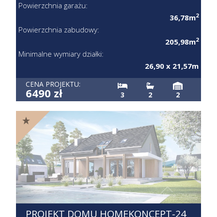
Powierzchnia garażu:
2
36,78m
Powierzchnia zabudowy:
2
205,98m
Minimalne wymiary działki:
26,90 x 21,57m
CENA PROJEKTU:
6490 zł
3
2
2
PROJEKT DOMU HOMEKONCEPT-24