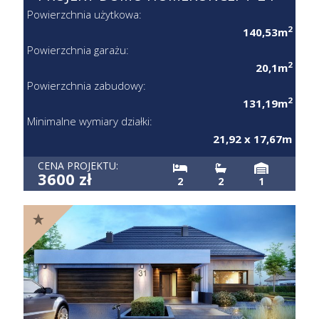
Powierzchnia użytkowa:
2
140,53m
Powierzchnia garażu:
2
20,1m
Powierzchnia zabudowy:
2
131,19m
Minimalne wymiary działki:
21,92 x 17,67m
CENA PROJEKTU:
3600 zł
2
2
1