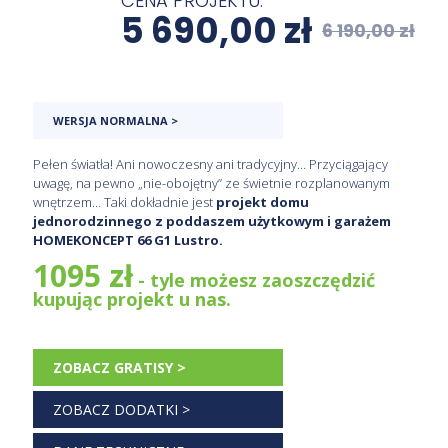
CENA PROJEKTU:
5 690,00
zł
6 190,00
zł
WERSJA NORMALNA >
Pełen światła! Ani nowoczesny ani tradycyjny… Przyciągający
uwagę, na pewno „nie-obojętny” ze świetnie rozplanowanym
wnętrzem… Taki dokładnie jest
projekt domu
jednorodzinnego z poddaszem użytkowym i garażem
HOMEKONCEPT 66 G1 Lustro.
1095 zł
- tyle możesz zaoszczędzić
kupując projekt u nas.
ZOBACZ GRATISY >
ZOBACZ DODATKI >