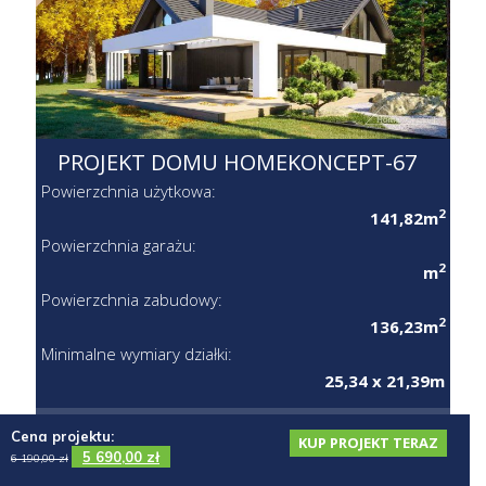
PROJEKT DOMU HOMEKONCEPT-67
Powierzchnia użytkowa:
2
141,82m
Powierzchnia garażu:
2
m
Powierzchnia zabudowy:
2
136,23m
Minimalne wymiary działki:
25,34 x 21,39m
CENA PROJEKTU:
6690 zł
Cena projektu:
KUP PROJEKT TERAZ
3
2
0
5 690,00
zł
6 190,00
zł