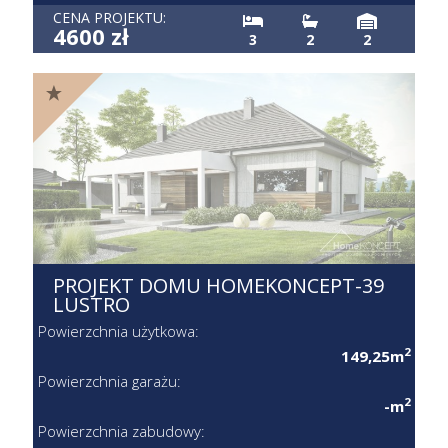
CENA PROJEKTU:
4600 zł
3
2
2
PROJEKT DOMU HOMEKONCEPT-39
LUSTRO
Powierzchnia użytkowa:
2
149,25m
Powierzchnia garażu:
2
-m
Powierzchnia zabudowy: