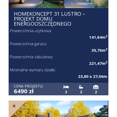
HOMEKONCEPT 31 LUSTRO –
PROJEKT DOMU
ENERGOOSZCZĘDNEGO
Powierzchnia użytkowa:
2
141,64m
Powierzchnia garażu:
2
35,70m
Powierzchnia zabudowy:
2
221,47m
Minimalne wymiary działki:
23,80 x 27,06m
CENA PROJEKTU:
6490 zł
3
2
2