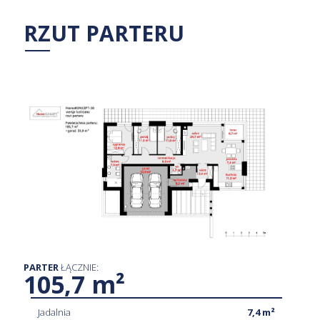
RZUT PARTERU
PARTER
ŁĄCZNIE:
105,7 m²
Jadalnia
7,4 m²