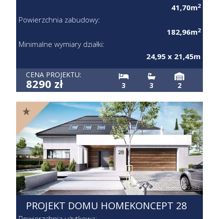
2
41,70m
Powierzchnia zabudowy:
2
182,96m
Minimalne wymiary działki:
24,95 x 21,45m
CENA PROJEKTU:
8290 zł
3
3
2
PROJEKT DOMU HOMEKONCEPT 28
Powierzchnia użytkowa: