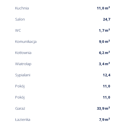
Kuchnia
11,0 m²
Salon
24,7
WC
1,7 m²
Komunikacja
9,0 m²
Kotłownia
6,2 m²
Wiatrołap
3,4 m²
Sypialani
12,4
Pokój
11,0
Pokój
11,0
Garaż
33,9 m²
Łazienka
7,9 m²