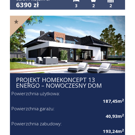
6390 zł
3
2
2
PROJEKT HOMEKONCEPT 13
ENERGO – NOWOCZESNY DOM
Powierzchnia użytkowa:
2
187,45m
Powierzchnia garażu:
2
40,93m
Powierzchnia zabudowy:
2
193,24m