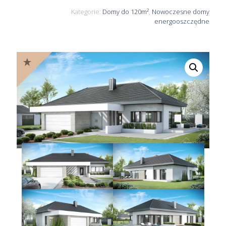
Kategorie:
Domy do 120m²
,
Nowoczesne domy
energooszczędne