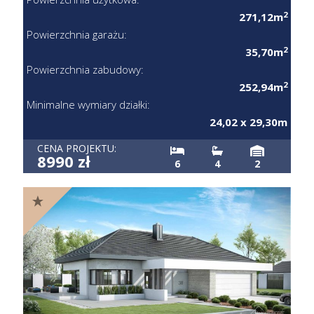
2
271,12m
Powierzchnia garażu:
2
35,70m
Powierzchnia zabudowy:
2
252,94m
Minimalne wymiary działki:
24,02 x 29,30m
CENA PROJEKTU:
8990 zł
6
4
2