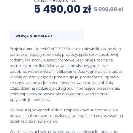
CENA PROJEKTU:
5 490,00
zł
5 990,00
zł
WERSJA NORMALNA >
Projekt domu HomeKONCEPT-38 lustro to niewielki, zwarty dom
parterowy, będący doskonałą propozycją dla czteroosobowej
rodziny. Od strony elewacji frontowej jego bryłę urozmaica
wysunięty przed lico ściany dwustanowiskowy garaż oraz
ozdobne, wsparte filarami belkowanie. Atrakcyjne wcięcie tarasu
w bryłę od strony ogrodu przełamuje jej prostą formę i sprawia,
że część salonowa jet nieco odseparowana od jadalni. Całą
część dzienną oddzielają od ogrodu imponujące przeszklenia,
które zapewnią odpowiednio doświetlone wnętrze oraz
optycznie je powiększą.
Na niedużej powierzchni domu zaprojektowano trzy pokoje z
drzwiami balkonowymi umożliwiającymi wyjście na taras, wspólną
łazienkę oraz niewielkie wc.
W projekcie zachwyca również aranżacja elewacji – połączono