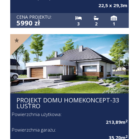
22,5 x 29,3m
CENA PROJEKTU:
5990 zł
3
2
1
PROJEKT DOMU HOMEKONCEPT-33
LUSTRO
Powierzchnia użytkowa:
2
213,89m
Powierzchnia garażu:
2
35,70m