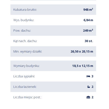
Kubatura brutto:
948 m³
Wys. budynku:
6,84 m
Pow. dachu:
249 m²
Kąt nach. dachu:
30 st.
Min. wymiary działki:
26,50 x 20,15 m
Wymiary budynku:
18,5 x 12,15 m
Liczba sypialni:
3
Liczba łazienek:
2
Liczba miejsc post.:
2