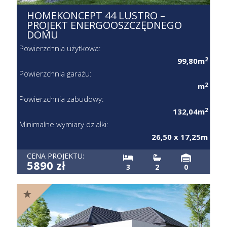
HOMEKONCEPT 44 LUSTRO –
PROJEKT ENERGOOSZCZĘDNEGO
DOMU
Powierzchnia użytkowa:
2
99,80m
Powierzchnia garażu:
2
m
Powierzchnia zabudowy:
2
132,04m
Minimalne wymiary działki:
26,50 x 17,25m
CENA PROJEKTU:
5890 zł
3
2
0