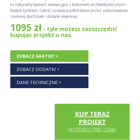
tu naturalny kamień elewacyjny z betonem architektonicznym i
białym tynkiem. Całość została podkreślona przez zastosowanie
ciemnej dachówki i stolarki okiennej.
1095 zł
- tyle możesz zaoszczędzić
kupując projekt u nas.
ZOBACZ GRATISY >
ZOBACZ DODATKI >
DANE TECHNICZNE >
KUP TERAZ
PROJEKT
(W PROMOCYJNEJ CENIE)