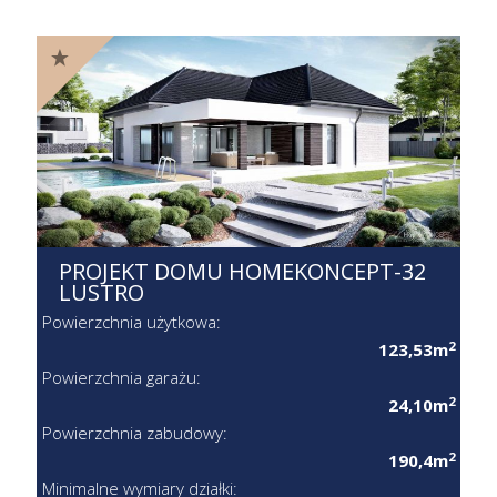
PROJEKT DOMU HOMEKONCEPT-32
LUSTRO
Powierzchnia użytkowa:
2
123,53m
Powierzchnia garażu:
2
24,10m
Powierzchnia zabudowy:
2
190,4m
Minimalne wymiary działki: