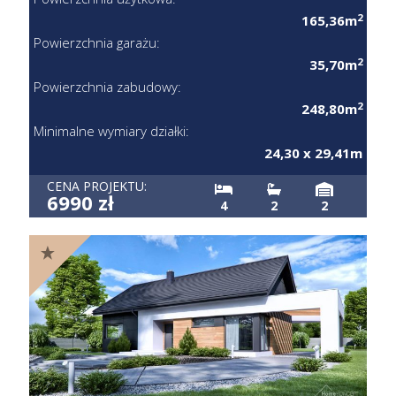
2
165,36m
Powierzchnia garażu:
2
35,70m
Powierzchnia zabudowy:
2
248,80m
Minimalne wymiary działki:
24,30 x 29,41m
CENA PROJEKTU:
6990 zł
4
2
2