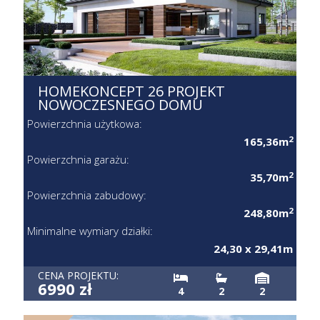
HOMEKONCEPT 26 PROJEKT
NOWOCZESNEGO DOMU
Powierzchnia użytkowa:
2
165,36m
Powierzchnia garażu:
2
35,70m
Powierzchnia zabudowy:
2
248,80m
Minimalne wymiary działki:
24,30 x 29,41m
CENA PROJEKTU:
6990 zł
4
2
2