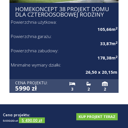
HOMEKONCEPT 38 PROJEKT DOMU
DLA CZTEROOSOBOWEJ RODZINY
Powierzchnia użytkowa:
2
105,66m
Powierzchnia garażu:
2
33,87m
Powierzchnia zabudowy:
2
178,38m
Minimalne wymiary działki:
26,50 x 20,15m
CENA PROJEKTU:
5990 zł
3
2
2
Cena projektu:
KUP PROJEKT TERAZ
5 490,00
zł
5 990,00
zł