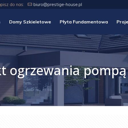
apisz do nas:
biuro@prestige-house.pl
s
Domy Szkieletowe
Płyta Fundamentowa
Proj
kt ogrzewania pompą 