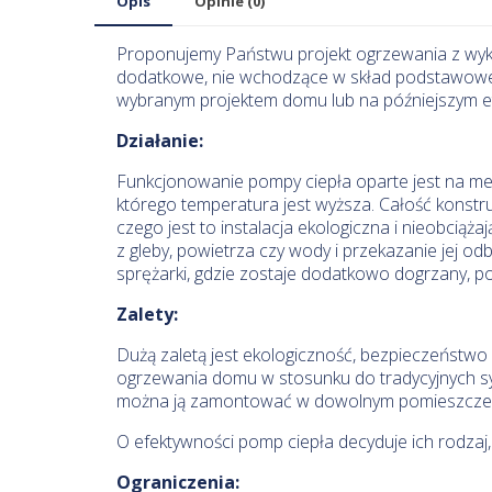
Opis
Opinie (0)
Proponujemy Państwu projekt ogrzewania z wy
dodatkowe, nie wchodzące w skład podstawowej 
wybranym projektem domu lub na późniejszym e
Działanie:
Funkcjonowanie pompy ciepła oparte jest na mech
którego temperatura jest wyższa. Całość konstru
czego jest to instalacja ekologiczna i nieobcią
z gleby, powietrza czy wody i przekazanie jej od
sprężarki, gdzie zostaje dodatkowo dogrzany, 
Zalety:
Dużą zaletą jest ekologiczność, bezpieczeństwo
ogrzewania domu w stosunku do tradycyjnych syst
można ją zamontować w dowolnym pomieszczen
O efektywności pomp ciepła decyduje ich rodza
Ograniczenia: