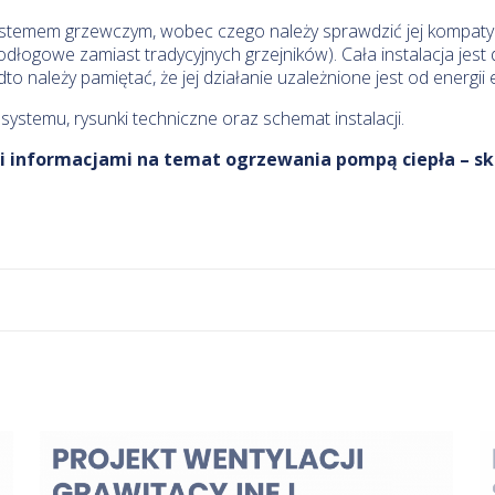
ystemem grzewczym, wobec czego należy sprawdzić jej kompaty
łogowe zamiast tradycyjnych grzejników). Cała instalacja jest
to należy pamiętać, że jej działanie uzależnione jest od energii e
ystemu, rysunki techniczne oraz schemat instalacji.
 informacjami na temat ogrzewania pompą ciepła – skont