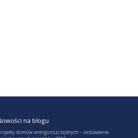
Nowości na blogu
rojekty domów energooszczędnych – zestawienie