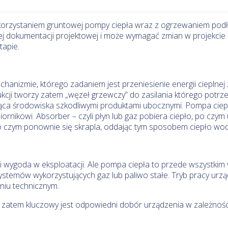
korzystaniem gruntowej pompy ciepła wraz z ogrzewaniem pod
dokumentacji projektowej i może wymagać zmian w projekcie n
tapie.
anizmie, którego zadaniem jest przeniesienie energii cieplnej 
kcji tworzy zatem „węzeł grzewczy” do zasilania którego potrze
żająca środowiska szkodliwymi produktami ubocznymi. Pompa ciep
biornikowi. Absorber – czyli płyn lub gaz pobiera ciepło, po czy
po czym ponownie się skrapla, oddając tym sposobem ciepło wo
 i wygoda w eksploatacji. Ale pompa ciepła to przede wszystki
emów wykorzystujących gaz lub paliwo stałe. Tryb pracy urządze
iu technicznym.
j, zatem kluczowy jest odpowiedni dobór urządzenia w zależnoś