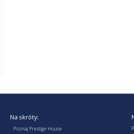
Na skróty:
P
Poznaj Prestige House